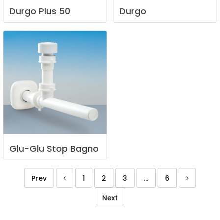
Durgo
Plus
50
Durgo
Glu-Glu
Stop
Bagno
Prev
1
2
3
...
6
Next