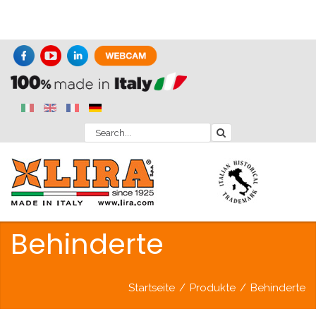
Behinderte
Startseite
/
Produkte
/
Behinderte