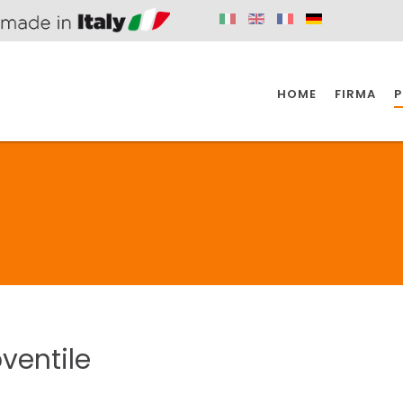
HOME
FIRMA
P
SPAZIO KÜCHE
SPAZIO BADEZIMMER
SPA
KÜCHE
BADEZIMMER
SPAZIO KÜCHE
SPAZIO BADEZIMMER
SPA
ventile
BEHINDERTE
VENTILE
A