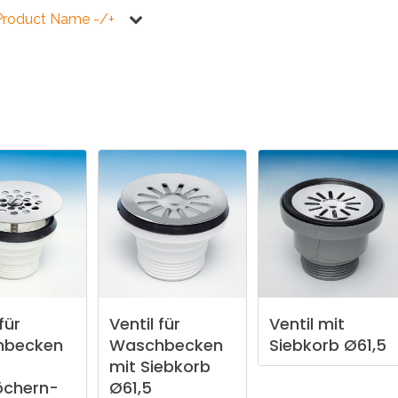
KÜCHE
BADEZIMMER
Product Name -/+
NEWS2025
BEHINDERTE
VENTILE
A
NEWS2025
für
Ventil
für
Ventil
mit
hbecken
Waschbecken
Siebkorb
Ø61,5
mit
Siebkorb
öchern-
Ø61,5