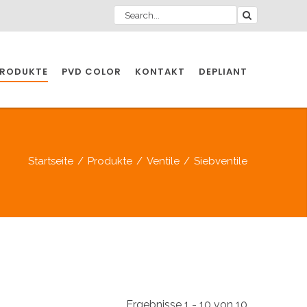
RODUKTE
PVD COLOR
KONTAKT
DEPLIANT
ZIO INDUSTRIE
Startseite
/
Produkte
/
Ventile
/
Siebventile
INDUSTRIE
ZIO INDUSTRIE
CCESSOIRES
Ergebnisse 1 - 10 von 10