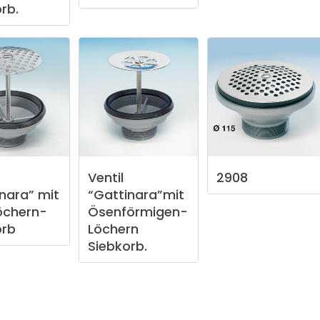
rb.
Ventil
2908
inara”
mit
“Gattinara”mit
öchern-
Ösenförmigen-
orb
Löchern
Siebkorb.