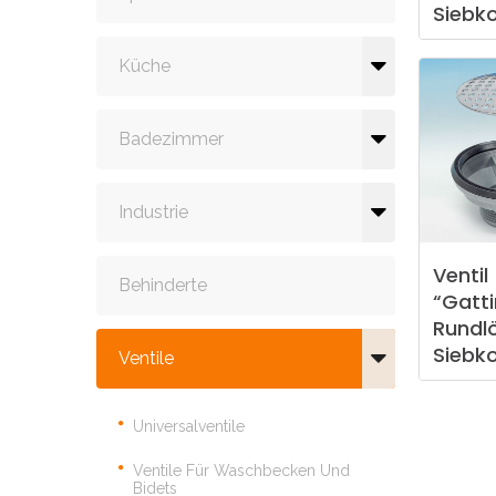
Siebko
Küche
Badezimmer
Industrie
Ventil
Behinderte
“Gatt
Rundl
Siebk
Ventile
Universalventile
Ventile Für Waschbecken Und
Bidets