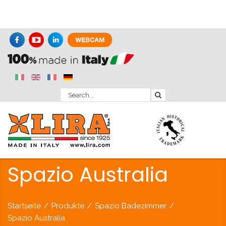
Spazio Australia
Startseite
/
Produkte
/
Spazio Badezimmer
/
Spazio Australia