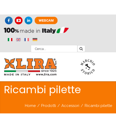
Ricambi pilette
Home
/
Prodotti
/
Accessori
/
Ricambi pilette