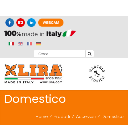
Domestico
Home
/
Prodotti
/
Accessori
/
Domestico