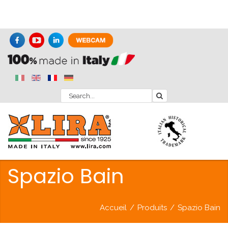
Spazio Bain
Accueil
/
Produits
/
Spazio Bain