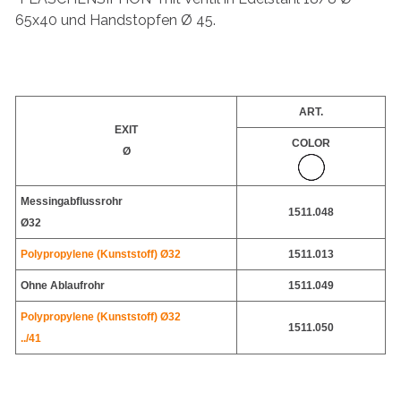
65x40 und Handstopfen Ø 45.
ART.
EXIT
COLOR
Ø
Messingabflussrohr
1511.048
Ø32
Polypropylene (
Kunststoff
) Ø32
1511.013
Ohne Ablaufrohr
1511.049
Polypropylene (
Kunststoff
) Ø32
1511.050
../41