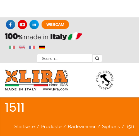
1511
Startseite
/
Produkte
/
Badezimmer
/
Siphons
/
1511