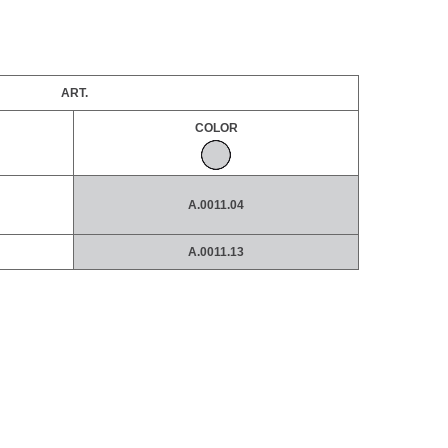
ART.
COLOR
A.0011.04
A.0011.13