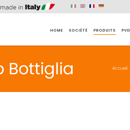
HOME
SOCIÉTÉ
PRODUITS
PVD
SINE
SPAZIO BAIN
SPAZIO INDUSTRIE
 Bottiglia
Accueil
E
SALLE DE BAIN
INDUSTRIE
SINE
SPAZIO BAIN
SPAZIO INDUSTRIE
BONDES
ACCESSORIES