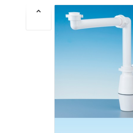
CUISIN
PMR