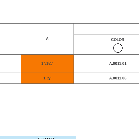
A
COLOR
1"/1¼"
A.0011.01
1 ¼"
A.0011.08