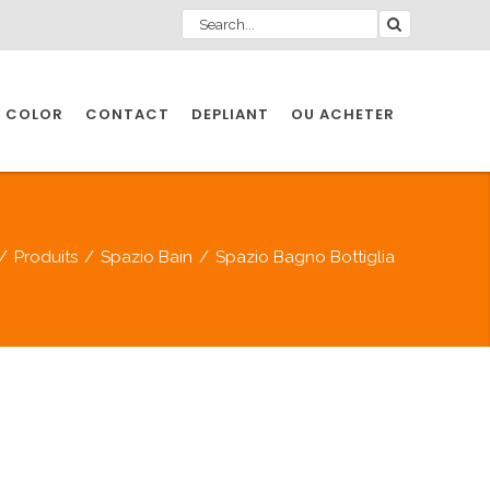
 COLOR
CONTACT
DEPLIANT
OU ACHETER
/
Produits
/
Spazio Bain
/
Spazio Bagno Bottiglia