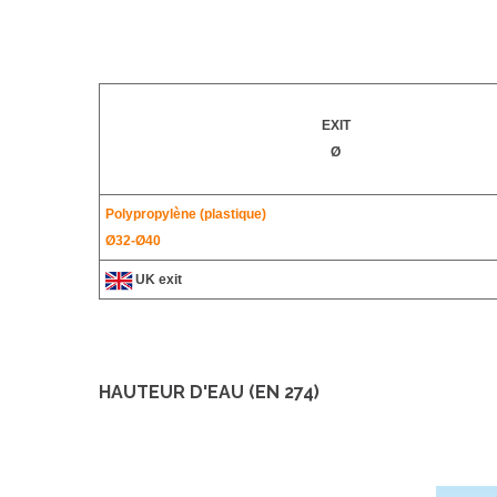
EXIT
Ø
Polypropylène (plastique)
Ø32-
Ø40
UK exit
HAUTEUR D'EAU (EN 274)