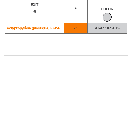
EXIT
A
COLOR
Ø
Polypropylène (plastique) F
Ø56
2"
9.6927.02.AUS