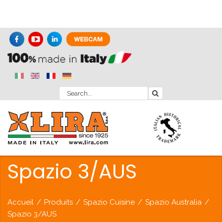
Spazio 3/AUS
Accueil
/
Produits
/
Spazio Cuisine
/
Spazio Australia
/
Spazio 3/AUS