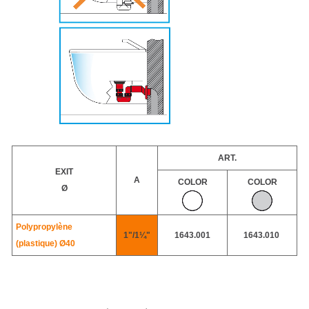
ART.
EXIT
A
COLOR
COLOR
Ø
Polypropylène
1"/1¼"
1643.001
1643.010
(plastique) Ø40