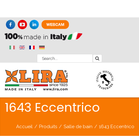
1643 Eccentrico
Accueil
/
Produits
/
Salle de bain
/
1643 Eccentrico