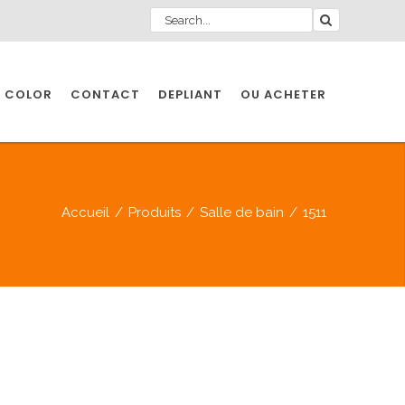
 COLOR
CONTACT
DEPLIANT
OU ACHETER
Accueil
/
Produits
/
Salle de bain
/
1511