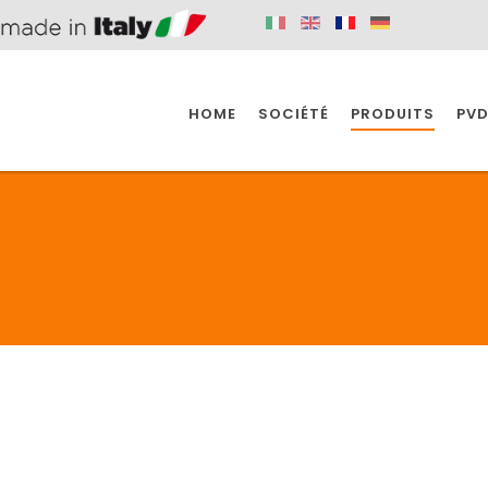
HOME
SOCIÉTÉ
PRODUITS
PVD
SINE
SPAZIO BAIN
SPAZIO INDUSTRIE
E
SALLE DE BAIN
INDUSTRIE
SINE
SPAZIO BAIN
SPAZIO INDUSTRIE
BONDES
ACCESSORIES