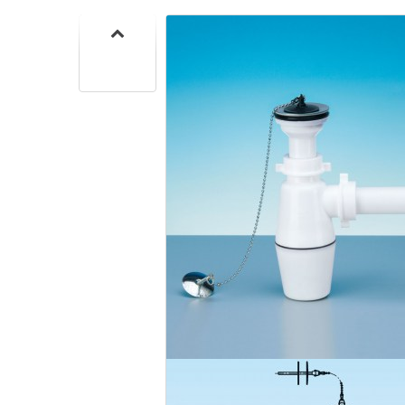
CUISIN
PMR