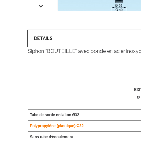
DÉTAILS
Siphon “BOUTEILLE” avec bonde en acier inoxyd
EXI
Ø
Tube de sortie en laiton Ø32
Polypropylène (plastique) Ø32
Sans tube dʼécoulement